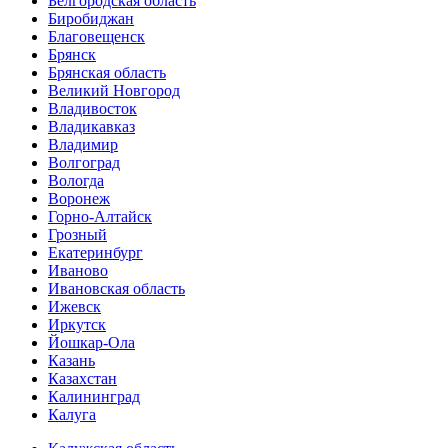
Белгородская область
Биробиджан
Благовещенск
Брянск
Брянская область
Великий Новгород
Владивосток
Владикавказ
Владимир
Волгоград
Вологда
Воронеж
Горно-Алтайск
Грозный
Екатеринбург
Иваново
Ивановская область
Ижевск
Иркутск
Йошкар-Ола
Казань
Казахстан
Калининград
Калуга